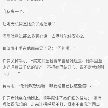
自私鬼一个
让她无私简直比杀了她还难
酒后吐露过那么多真心话
去港城能住安心么
蒋清雨
手在他面前晃了晃：“回神啦
”
许弈关掉手机：“买完耳坠我得
自给她送去
她手里至
少还
着四千亿的资产
不把她巴结开心
说不定就给别
了
”
蒋清雨：“想她就想她嘛
非要给自己找这些借
”
许弈看她坐在他
顺手揽住了她纤细的
肢：“她有
哪值得我想的
走前连招呼都不打
本不拿我当回事