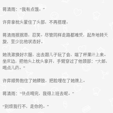
蒋清雨：“我有点饿
”
许弈拿枕
蒙住了
部
不再搭理
蒋清雨抿抿
忍笑
尽管同样走路都难
起
地转
旋
至少比他状态好
她洗漱换好
服
出去跟
子玩了会
端了杯果
来
坐
边
把他
枕
拿开
手臂穿过了他颈部：“
郎
喝点
”
许弈顺势抱住了她
肢
把脸埋在了她
蒋清雨：“
点喝完
我得
班去呢
”
“别烦我行不
走你的
”