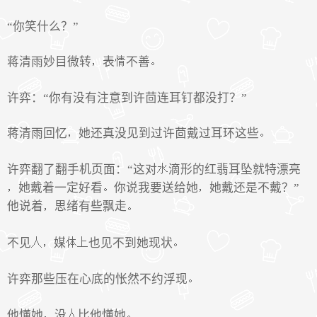
“你笑什么？”
蒋清雨妙目微转
表
不善
许弈：“你有没有注意到许茴连耳钉都没打？”
蒋清雨回忆
她还真没见到过许茴戴过耳环这些
许弈翻了翻手机页面：“这对
滴形的红翡耳坠就特漂亮
她戴着一定好看
你说我要送给她
她戴还是不戴？”
他说着
思绪有些飘走
不见
媒
也见不到她现状
许弈那些压在心底的怅然不约浮现
他懂她
没
比他懂她