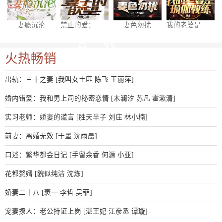
妻瘾沉沦
禁止的爱：妻子的欲望
妻色勿扰
我的老婆是瑜伽教练
火热畅销
出轨：三十之妻 [我叫女土匪 陈飞 王丽萍]
婚内错爱：我和男上司的秘密恋情 [木澜汐 苏凡 霍漱清]
实习老师：娇妻的谎言 [胜天半子 刘庄 林小楠]
前妻：离婚无效 [于墨 沈雨晨]
口述：繁华都会日记 [手留余香 何源 小亚]
花都赘婿 [貌似纯洁 沈炼]
娇妻二十八 [袤一 李哲 吴菲]
宠妻撩人：老公持证上岗 [湛王妃 江彦丞 谭璇]