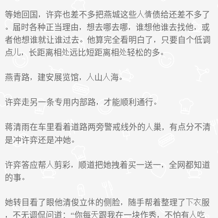
等她回国
许弈也差不多把燕城这些
债给还差不多了
届时各种正当理由
想去哪去哪
谁想他谁去找他
或
者他想谁就让谁过去
他算完全看明白了
只要自个低调
点
长距离相
远比短距离相
轻松的多
燕青路
建安展览馆
山
海
许弈走另一条专用内部路
才能顺利通行
蒋清雨在车里看着道路两旁警戒线外的
巢
有点分不清
是冲许弈还是冲她
许弈答应帮
剪彩
顺道把她拽着买一送一
全网都知道
的事
她转目看了眼他清俊立
的侧脸
随手帮着整理了
服
不无调侃问道：“你每
跟我在一块作秀
不怕有