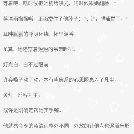
等着吧
啥时候把她钱给哄光
啥时候跟她翻脸
”
蒋清雨撇撇
正面
住了他脖子：“
许
想
觉了
”
耳畔腻腻的呼吸环绕
怀里温香
其
她还穿着短短的吊带
灯光白
白不过眼前
许弈嗓子动了动
本有些佛系的心思瞬息
了凡尘
关灯
客为主
或许是刚确定帮她买手镯
他就感今晚的蒋清雨格外不同
外放的让他
也逐渐忘形