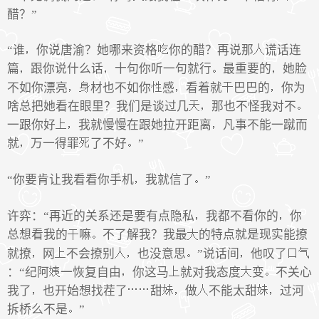
醋？”
“谁
你说唐渝？她哪来资格
你的醋？再说那
谎话连
篇
跟你说什么话
十句你听一句就行
最重要的
她脸
不如你漂亮
材也不如你
感
看着就
巴巴的
你为
啥总把她看在眼里？我们是谈过几
那也不怪我对不
一跟你好
我就慢慢在跟她拉开距离
凡事不能一蹴而
就
万一得罪
了不好
”
“你要肯让我看看你手机
我就信了
”
许弈：“再近的关系还是要有点隐私
我都不看你的
你
总想看我的
嘛
不了解我？我最
的特点就是现实能撩
就撩
网
不会撩别
也没意思
”说话间
他叹了
：“纪阿
一恢复自由
你这马
就对我态度
变
不关心
我了
也开始想找茬了
甜
做
不能太甜
过河
拆桥么不是
”