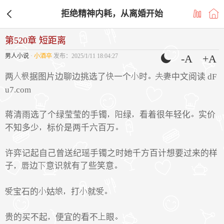
拒绝精神内耗，从离婚开始
第520章 短距离
男人小说
·
小酒卒
发布：2025/1/11 18:04:27
-A
+A
两
据图片边聊边挑选了
一个
时
中文阅读 dF
u7.com
蒋清雨选了个绿莹莹的手镯
绿
看着很年轻化
实价
不知多少
标价是两千六百万
许弈记起自己曾送纪瑶手镯之时她千方百计想要过来的样
子
边
意识就有了些笑意
宝石的
姑
打
就
贵的买不起
便宜的看不
眼