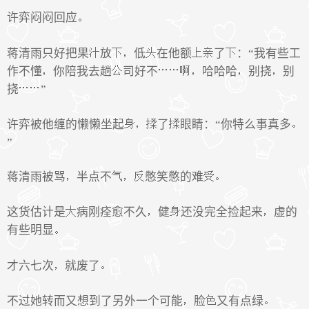
许弈闷闷回应
蒋清雨只好把果
放
低
在他额
了
：“我有些工
作不懂
你陪我去趟
司好不
哈哈哈
别挠
别
挠
”
许弈被他缠的懒懒坐起
了
眼睛：“你特么事真多
”
蒋清雨被骂
半点不
憋笑憋的难
这货估计是
病刚痊愈不久
健
还没完全捡起来
虚的
有些明显
才六七次
就废了
不过她转而又想到了另外一个可能
脸
又有点绿