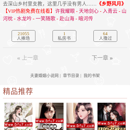
去深山乡村里支教，这里几乎没有男人……
《乡野风月》
【VIP热剧免费在线看】
许我耀眼
-
天地剑心
-
入青云
-
山
河枕
-
水龙吟
-
一笑随歌
-
赴山海
-
暗河传
21055
1
64
人捧场
私房书
人撸过
«
上一章
下一章
»
夫妻婚姻小说网
|
章节目录
|
我的书架
精品推荐