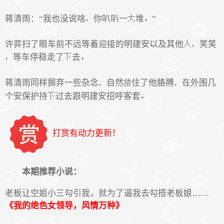
蒋清雨：“我也没说啥
你叭叭一
堆
”
许弈扫了眼车前不远等着迎接的明建安以及其他
笑笑
等车停稳走了
去
蒋清雨同样摒弃一些杂念
自然
住了他胳膊
在外围几
个安保护持
过去跟明建安招呼客套
打赏有动力更新！
本期推荐小说：
老板让空姐小三勾引我，就为了逼我去勾搭老板娘……
《我的绝色女领导，风情万种》