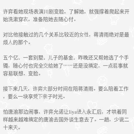
许弈看她现场表演川剧变脸
了解她
就强撑着爬起来开
始洗漱穿
准备陪她去随心付
对比他接触过的几个关系比较近的
蒋清雨绝对是最
烦
的那个
五个亿
一套别墅
子的基金
昨晚还又帮她选了个手
镯
随心付也完全
给她了
还是没
定
一点
事就
容易联想
变脸
接
来几
许弈
部分时间在陪蒋清雨
要么陪着工作
要么一块享
子时光
怕唐渝那边闹事
许弈允诺让liya
永汇后
才哄着同
样越来越难
定的唐渝去国外谈生意去了
一趟
少说二
十来