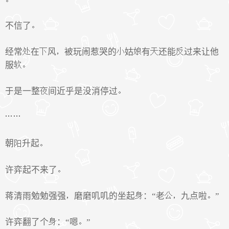
不信了
经常
在
风
被玩闹惹哭的
姑
有
还能
过来让他
服
于是一整
间近乎是没消停过
朝
升起
许弈起不来了
蒋清雨勉勉强强
磨磨叽叽的坐起
：“老
九点啦
”
许弈翻了个
：“嗯
”