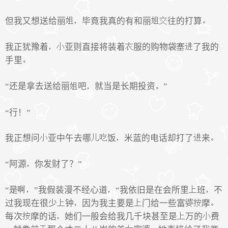
但我又想送给丽
毕竟我真的有和丽
往的打算
我正犹豫着
亚则直接将装着
服的购物袋
了我的
手里
“还是拿去送给丽
吧
就当是长期投资
”
“行！”
我正想问
亚中午去哪
饭
米蓝的电话却打了
来
“阿源
你发财了？”
“是
”我假装漫不经心道
“我依旧是在会所里
班
不
过我现在很少
钟
因为我主要是
门给一些富
摩
每次
摩的话
她们一般会给我几千块甚至是
万的
费