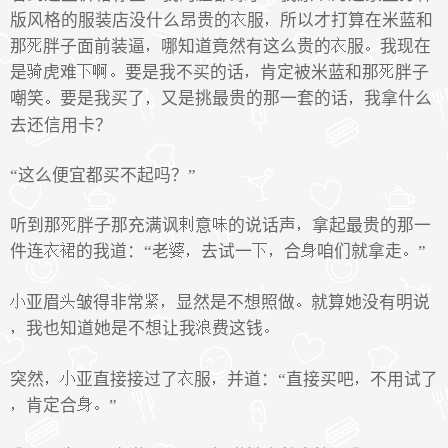
版风格的服装店没什么昂贵的
服
所以才打算在米蓝和
那
胖子面前装逼
哪知道竟然有这么贵的
服
我现在
是
虎难
要是我不买的话
肯定被米蓝和那
胖子
嘲笑
要是我买了
又是挑最贵的那一套的话
我拿什么
去还信用卡？
“这么便宜都买不起吗？”
听到那
胖子那充满讽
意
的说话声
拿起最贵的那一
件连
的我道：“老
去试一
合
咱们就拿走
”
亚眉
皱得非常
显然是不想照做
就算她没有明说
我也知道她是不想让我
费这钱
突然
亚直接接过了
服
并道：“直接买吧
不用试了
肯定合
”