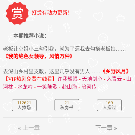
打赏有动力更新！
本期推荐小说：
老板让空姐小三勾引我，就为了逼我去勾搭老板娘……
《我的绝色女领导，风情万种》
去深山乡村里支教，这里几乎没有男人……
《乡野风月》
【VIP热剧免费在线看】
许我耀眼
-
天地剑心
-
入青云
-
山
河枕
-
水龙吟
-
一笑随歌
-
赴山海
-
暗河传
112621
21
169
人捧场
私房书
人撸过
«
上一章
下一章
»