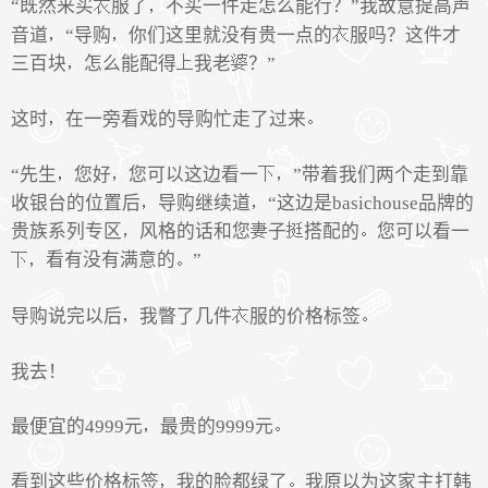
“既然来买
服了
不买一件走怎么能行？”我故意提高声
音道
“导购
你们这里就没有贵一点的
服吗？这件才
三百块
怎么能配得
我老
？”
这时
在一旁看戏的导购忙走了过来
“先生
您好
您可以这边看一
”带着我们两个走到靠
收银台的位置后
导购继续道
“这边是basichouse品牌的
贵族系列专区
风格的话和您
子
搭配的
您可以看一
看有没有满意的
”
导购说完以后
我瞥了几件
服的价格标签
我去！
最便宜的4999元
最贵的9999元
看到这些价格标签
我的脸都绿了
我原以为这家主打韩