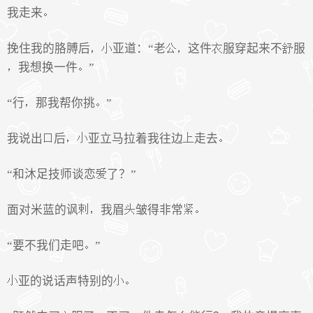
我走来
挽住我的胳膊后
亚道：“老
这件
服穿起来不
服
我想换一件
”
“行
那我帮你挑
”
我说出
后
亚立马拉着我往边
走去
“和沐足技师谈恋
了？”
面对米蓝的讽
我眉
皱得非常
“要不我们走吧
”
亚的说话声特别的