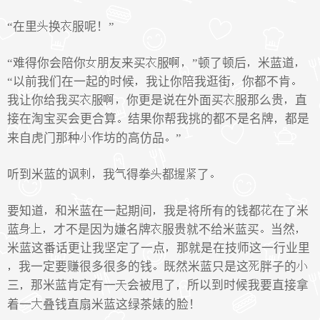
“在里
换
服呢！”
“难得你会陪你
朋友来买
服
”顿了顿后
米蓝道
“以前我们在一起的时候
我让你陪我逛街
你都不肯
我让你给我买
服
你更是说在外面买
服那么贵
直
接在淘宝买会更合算
结果你帮我挑的都不是名牌
都是
来自虎门那种
作坊的高仿品
”
听到米蓝的讽
我
得拳
都
了
要知道
和米蓝在一起期间
我是将所有的钱都
在了米
蓝
才不是因为嫌名牌
服贵就不给米蓝买
当然
米蓝这番话更让我坚定了一点
那就是在技师这一行业里
我一定要赚很多很多的钱
既然米蓝只是这
胖子的
三
那米蓝肯定有一
会被甩了
所以到时候我要直接拿
着一
叠钱直扇米蓝这绿茶婊的脸！