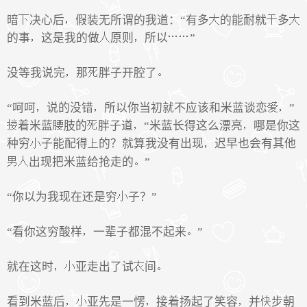
暗
决心后
假装无所谓的我道：“有多
的能耐就
多
的事
这是我的做
原则
所以
”
没等我说完
那
胖子开腔了
“呵呵
说的没错
所以你当初就不应该和米蓝谈恋
”
着米蓝
肢的
胖子道
“米蓝长得这么漂亮
哪是你这
种穷
子能配得
的？就算我没有出现
迟早也会有其他
出现把米蓝给抢走的
”
“你以为我现在还是穷
子？”
“看你这穷酸样
一辈子都混不起来
”
就在这时
亚走出了试
间
看到米蓝后
亚先是一愣
接着扬起了笑容
并
步朝