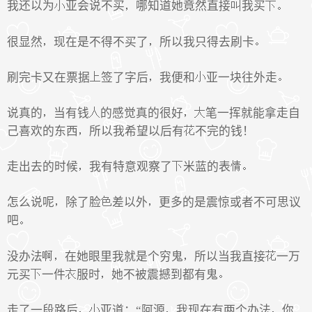
我还以为
亚会说不买
哪知道她竟然直接
我买
很显然
现在是不得不买了
所以我只得去刷卡
刷完卡又在票据
签了字后
我便和
亚一块往外走
说真的
当有钱
的感觉真的很好
笔一挥就能拿走自
己喜欢的东西
所以我希望以后有
不完的钱！
走出去的时候
我有特意观察了
米蓝的表
怎么说呢
除了脸
差以外
更多的是震惊或者不可思议
吧
没办法
在她眼里我就是个穷鬼
所以当我直接
一万
元买
一件
服时
她不被震撼到都有鬼
走了一段路后
亚道：“阿源
我现在有两个办法
你