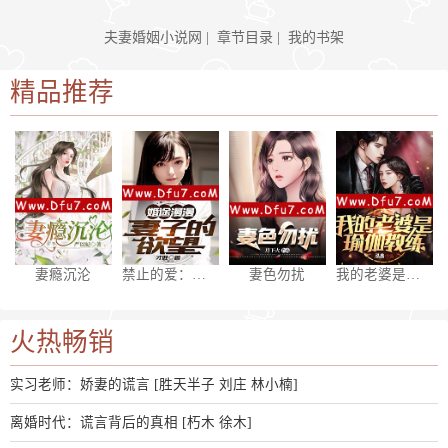
夫妻婚姻小说网
|
章节目录
|
我的书架
精品推荐
妻瘾沉沦
禁止的爱：妻子的欲望
妻色勿扰
我的老婆是瑜伽教练
火热畅销
实习老师：娇妻的谎言 [胜天半子 刘庄 林小楠]
离婚时代：谎言背后的真相 [朽木 徐木]