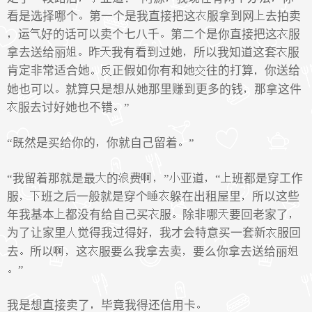
看是选择哪个
第一个是我直接把这
服拿到网
去拍卖
运
好的话可以卖个七八千
第二个是你直接把这
服
拿去送给丽
昨
我有看到过她
所以我知道这套
服
肯定非常适合她
正假如你有和她
往的打算
你送给
她也可以
就算只是想从她那里赚到更多的钱
那拿这件
服去讨好她也不错
”
“既然是买给你的
你就自己留着
”
“我留着那就是最
的
费
”
亚道
“
班都是穿工作
服
班之后一般就是穿个
躲在出租屋里
所以这些
年我基本
都没有给自己买
服
除非哪
要回老家了
为了让家里
觉得我过得好
我才会特意买一套新
服回
去
所以
这
服要么我拿去卖
要么你拿去送给丽
”
我是想直接卖了
毕竟我得还信用卡