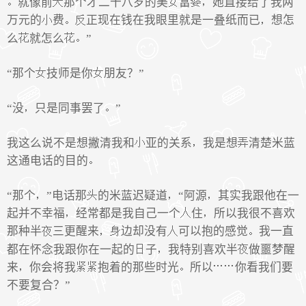
就像前
那个才二十八岁的美
富
她直接给了我两
万元的
费
正现在钱在我眼里就是一叠纸而已
想怎
么
就怎么
”
“那个
技师是你
朋友？”
“没
只是同事罢了
”
我这么说不是想撇清我和
亚的关系
我是想
清楚米蓝
这通电话的目的
“那个
”电话那
的米蓝迟疑道
“阿源
其实我跟他在一
起并不幸福
经常都是我自己一个
住
所以我很不喜欢
那种半
三更醒来
边却没有
可以抱的感觉
我一直
都在怀念我跟你在一起的
子
我特别喜欢半
做噩梦醒
来
你会将我
抱着的那些时光
所以
你看我们要
不要复合？”