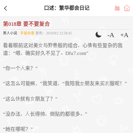
口述：繁华都会日记
第018章 要不要复合
男人小说
·
手留余香
发布：2016/9/2 22:58:45
-A
+A
看着眼前这对美
与
般的组合
心
有些复杂的我
道：“嗯
确实好久不见了
Dfu7.com”
“你一个
来？”
“这怎么可能
”我笑道
“我陪我
朋友来买
服呢！”
“这么
就有
朋友了？”
“没办法
长得帅
倒贴的都很多
”
“她在哪呢？”