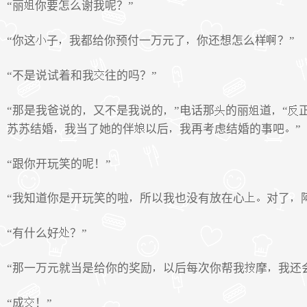
“丽
你要怎么谢我呢？”
“你这
子
我都给你预付一万元了
你还想怎么样
？”
“不是说试着和我
往的吗？”
“那是我爸说的
又不是我说的
”电话那
的丽
道
“
苏苏结婚
我当了她的伴
以后
我再考虑结婚的事吧
”
“跟你开玩笑的呢！”
“我知道你是开玩笑的啦
所以我也没有放在心
对了
“有什么好
？”
“那一万元就当是给你的奖励
以后每次你帮我
摩
我还
“成
！”