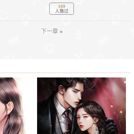
169
人撸过
下一章
»