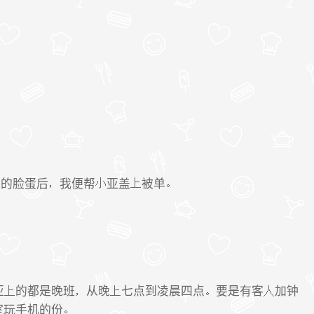
亚的脸蛋后
我便帮
亚盖
被单
亚
的都是晚班
从晚
七点到凌晨四点
要是有客
加钟
室玩手机的份