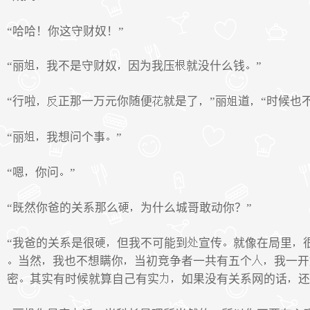
“哈哈！你这守财奴！”
“丽
我不是守财奴
因为我压
就没什么钱
”
“行啦
正那一万元你随便
就是了
”丽
道
“时候也
“丽
我想问个事
”
“嗯
你问
”
“既然你爸的关系那么
为什么城哥敢动你？”
“我爸的关系是很
但我不可能到
宣传
就像在局里
当然
我也不想瞒你
当初竞争者一共有五个
我一开
密
其实有时候就算自己有实
如果没有关系网的话
还