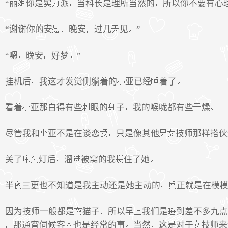
“丽
你是实
派
当科长是理所当然的
所以你不要有心
“谢谢你的安
晚安
过几
见
”
“嗯
晚安
好梦
”
挂机后
我这才发觉侧躺着的
亚已经
着了
看着
亚那白得有些
眼的
子
我的喉咙都有些
燥
尽管我和
亚不是在谈恋
只是像其他
技师那样搭伙
关了
灯后
溜
被窝的我
住了她
半
三更也不知道是我主动还是她主动的
正就是在模
因为技师一般都是
猫子
所以早
我们是
到差不多九点
那通宵伺候客
也是经常的事
当然
这是对于
技师来