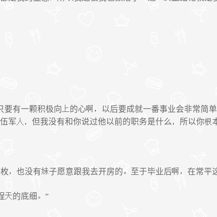
只要有一颗积极向
的心
以后要成就一番事业会非常简单
伍军
但我没有和你说过他以前的职务是什么
所以你
一枚
也没有
子愿意跟我去开房的
至于毕业后
在常平
程
的底细
”