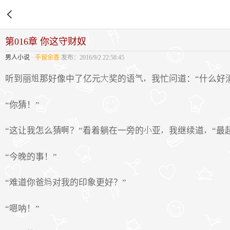
第016章 你这守财奴
男人小说
·
手留余香
发布：2016/9/2 22:58:45
听到丽
那好像中了亿元
奖的语
我忙问道：“什么好
“你猜！”
“这让我怎么猜
？”看着躺在一旁的
亚
我继续道
“最
“今晚的事！”
“难道你爸
对我的印象更好？”
“嗯呐！”