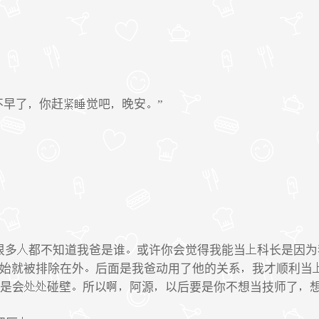
不早了
你赶
觉吧
晚安
”
很多
都不知道我爸是谁
或许你会觉得我能当
科长是因为
始就被排除在外
后面是我爸动用了他的关系
我才顺利当
是会
碰壁
所以
阿源
以后要是你不想当技师了