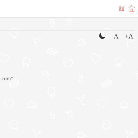
-A
+A
.com”