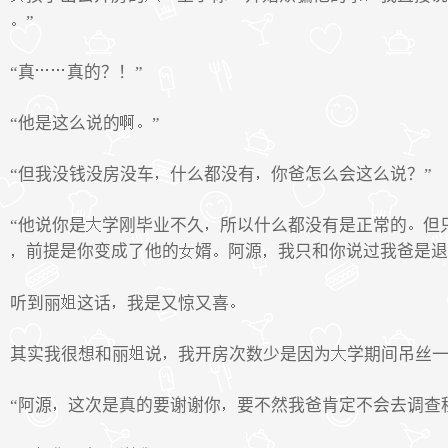
”
“真
真的？！”
“他是这么说的
”
“但我没钱没房没车
什么都没有
你爸怎么会这么说？”
“他说你是
学刚毕业不久
所以什么都没有是正常的
但
前提是你变成了他的
婿
阿源
我只和你说过我爸是退
听到丽
这话
我是又惊又喜
其实我很想和丽
说
我开房次数少是因为
学期间吊丝
“阿源
这次是真的要谢谢你
要不然我爸肯定不会去调查