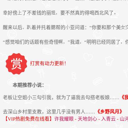
幸好傍
了不差钱的丽
要不然真的得喝西北风了
醒来以后
着并托着腮帮的
亚问道：“你要和那个美
“感觉咱们的话题有些奇怪
”我道
“明明已经同居了
打赏有动力更新！
本期推荐小说：
老板让空姐小三勾引我，就为了逼我去勾搭老板娘……
《
去深山乡村里支教，这里几乎没有男人……
《乡野风月》
【VIP热剧免费在线看】
许我耀眼
-
天地剑心
-
入青云
-
山