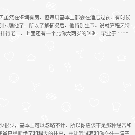
虽然在
圳有房
但每周基本
都会在酒店过
有时候
别
骗他了
所以了解
况后
他特别生
说就算程
特
排行老二
面还有一个比你
两岁的
毕业于
”
少很少
基本
可以忽略不计
所以你应该不是那种经常和
我爸已经断绝了和程
的往来
并让我试着和你
往一阵子