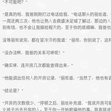
“不可能吧？”
“是真的啦
我爸刚刚打过电话给我
”电话那
的丽
道
一周还两三次
他也让熟
去鼎盛沐足城了解过
那边的
别有钱
也不会让我嫁给程
的
至于你的底细嘛
我爸也
没等丽
说完
都在冒冷汗的我道：“丽
你别说了
这
“没办法
我爸的关系可
呢！”
“确实
连开房几次都能查得出来
”
“他能调出任何
的开房记录
”丽
道
“当然了
他也有
“结论是？”
“开房的次数很少
”停顿之后
丽
补充道
“我说开房可
孩子出去开房的
至于你一开始欺骗他的事
我直接说