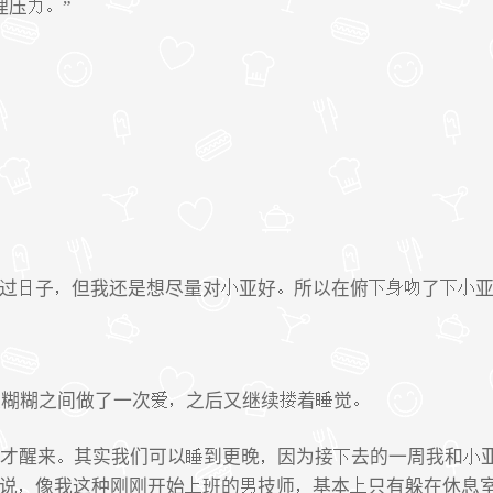
理压
”
过
子
但我还是想尽量对
亚好
所以在俯
了
模糊糊之间做了一次
之后又继续
着
觉
才醒来
其实我们可以
到更晚
因为接
去的一周我和
说
像我这种刚刚开始
班的
技师
基本
只有躲在休息