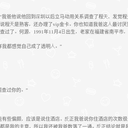
“我爸他说他回到
圳以后立马动用关系调查了程
发觉程
说程
是熟客
还办理了vip金卡
你也知道我爸这
最讨厌
查过了
何源
1991年11月4
出生
老家在福建省南平市
样我都感觉自己成了透明
”
调查过你的
”
能有些偏颇
应该是说住酒店
正我爸说你住酒店的次数很
都是我的主意
所以我还被我爸数落了一通
正结论就是