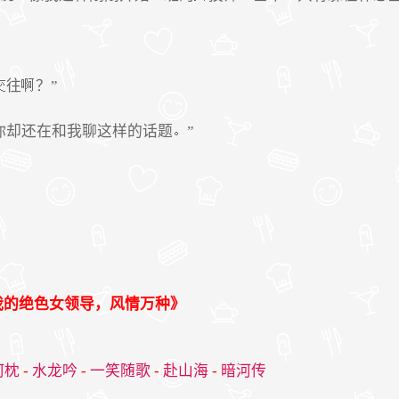
往
？”
你却还在和我聊这样的话题
”
我的绝色女领导，风情万种》
河枕
-
水龙吟
-
一笑随歌
-
赴山海
-
暗河传