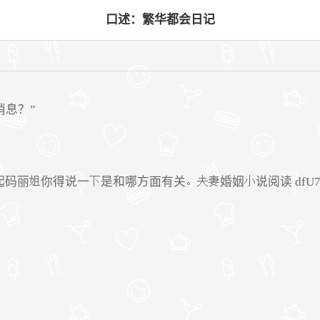
口述：繁华都会日记
消息？”
起码丽
你得说一
是和哪方面有关
婚姻
说阅读 dfU7