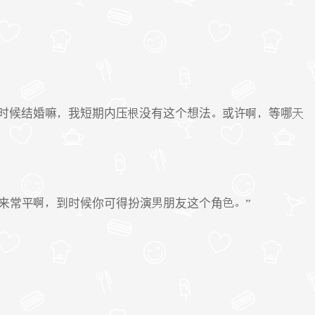
时候结婚嘛
我短期内压
没有这个想法
或许
等哪
来常平
到时候你可得扮演
朋友这个角
”